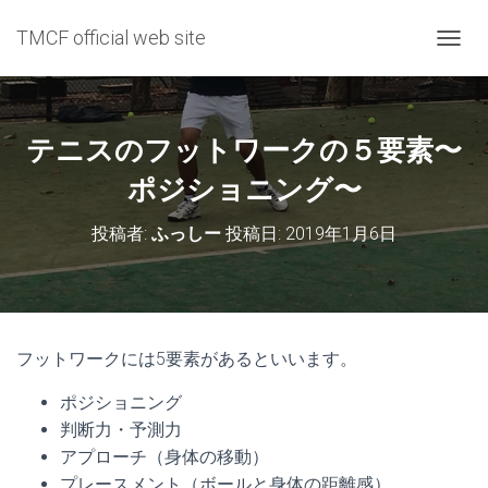
TMCF official web site
ナ
ビ
ゲ
ー
シ
テニスのフットワークの５要素〜
ョ
ン
ポジショニング〜
を
切
投稿者:
ふっしー
投稿日:
2019年1月6日
り
替
え
フットワークには5要素があるといいます。
ポジショニング
判断力・予測力
アプローチ（身体の移動）
プレースメント（ボールと身体の距離感）