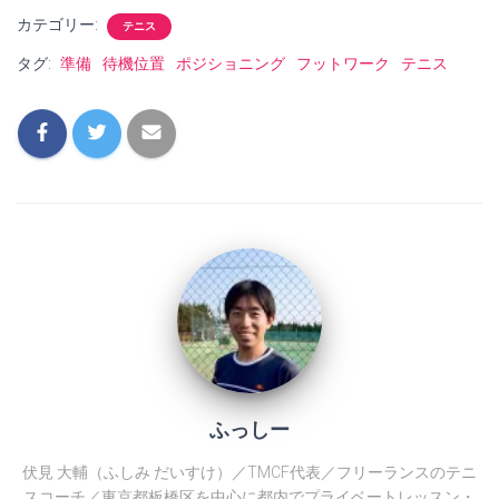
き
ま
カテゴリー:
テニス
す
)
タグ:
準備
待機位置
ポジショニング
フットワーク
テニス
ふっしー
伏見 大輔（ふしみ だいすけ）／TMCF代表／フリーランスのテニ
スコーチ／東京都板橋区を中心に都内でプライベートレッスン・