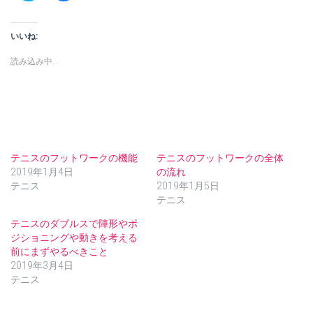
ッ
c
ク
e
し
b
て
o
いいね:
T
o
w
k
i
で
読み込み中…
t
共
t
有
e
す
r
る
で
に
共
は
有
ク
(
リ
新
ッ
し
ク
テニスのフットワークの機能
テニスのフットワークの全体
い
し
ウ
て
2019年1月4日
の流れ
ィ
く
テニス
2019年1月5日
ン
だ
ド
さ
テニス
ウ
い
で
(
テニスのダブルスで陣形やポ
開
新
き
し
ジショニングや動きを考える
ま
い
す
ウ
前にまずやるべきこと
)
ィ
2019年3月4日
ン
ド
テニス
ウ
で
開