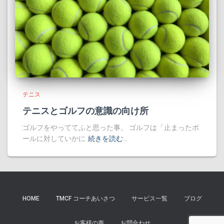
テニス
テニスとゴルフの意識の向け所
ゴルフをやっててふと思った事。 ゴルフは「止まったボ
ールに対していかに
続きを読む…
HOME
TMCF コーチあいさつ
サービス一覧
ブログ
お客様の声
お問合わせ