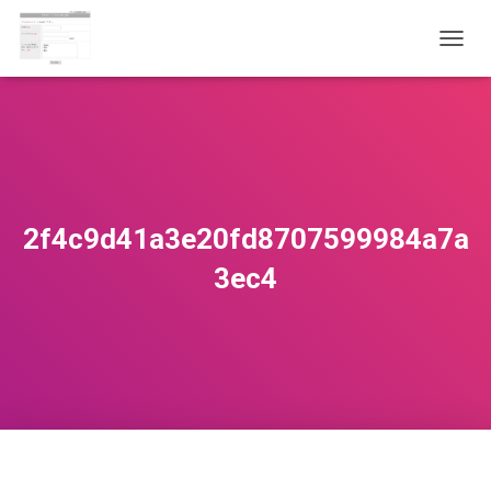
ナ
ビ
ゲ
ー
シ
ョ
ン
を
切
2f4c9d41a3e20fd8707599984a7a
り
替
3ec4
え