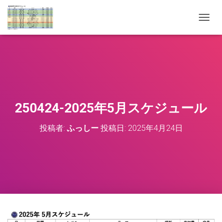
ナ
ビ
ゲ
ー
シ
ョ
ン
を
切
250424-2025年5月スケジュール
り
替
投稿者:
ふっしー
投稿日:
2025年4月24日
え