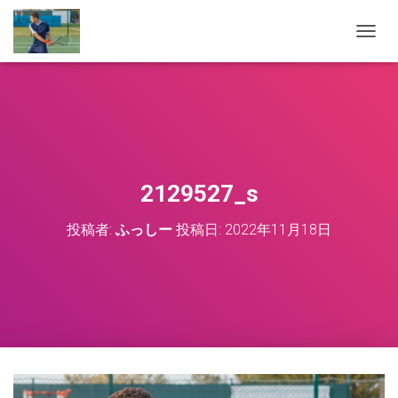
ナ
ビ
ゲ
ー
シ
ョ
ン
を
切
2129527_s
り
替
投稿者:
ふっしー
投稿日:
2022年11月18日
え