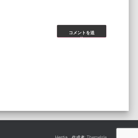
Hestia、作成者:
ThemeIsle