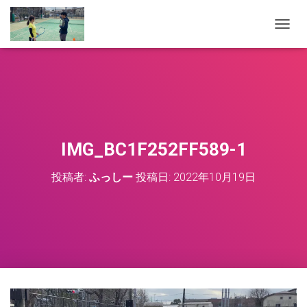
ナ
ビ
ゲ
ー
シ
ョ
ン
を
切
IMG_BC1F252FF589-1
り
替
投稿者:
ふっしー
投稿日:
2022年10月19日
え