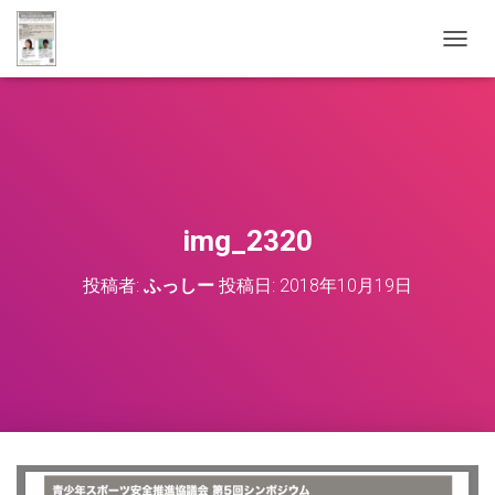
ナ
ビ
ゲ
ー
シ
ョ
ン
を
切
img_2320
り
替
投稿者:
ふっしー
投稿日:
2018年10月19日
え