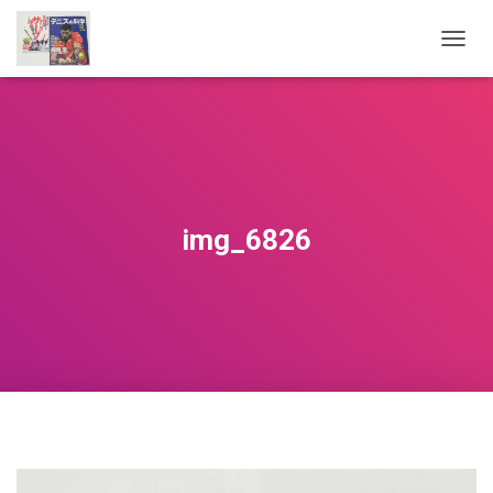
ナ
ビ
ゲ
ー
シ
ョ
ン
を
切
img_6826
り
替
え