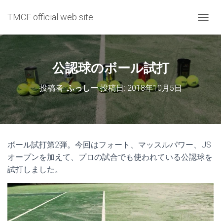
TMCF official web site
ナ
ビ
ゲ
ー
シ
公認球のボール試打
ョ
ン
投稿者:
ふっしー
投稿日:
2018年10月5日
を
切
り
替
え
ボール試打第2弾。今回はフォート、マッスルパワー、US
オープンを加えて、プロの試合でも使われている公認球を
試打しました。