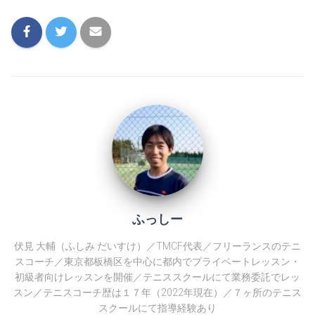
す
)
ふっしー
伏見 大輔（ふしみ だいすけ）／TMCF代表／フリーランスのテニ
スコーチ／東京都板橋区を中心に都内でプライベートレッスン・
初級者向けレッスンを開催／テニススクールにて業務委託でレッ
スン／テニスコーチ歴は１７年（2022年現在）／７ヶ所のテニス
スクールにて指導経験あり