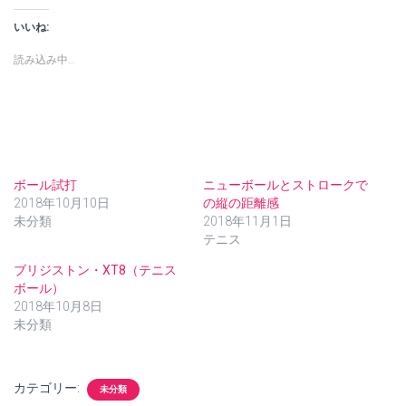
し
b
て
o
いいね:
T
o
w
k
i
で
読み込み中…
t
共
t
有
e
す
r
る
で
に
共
は
有
ク
(
リ
新
ッ
し
ク
ボール試打
ニューボールとストロークで
い
し
ウ
て
2018年10月10日
の縦の距離感
ィ
く
未分類
2018年11月1日
ン
だ
ド
さ
テニス
ウ
い
で
(
ブリジストン・XT8（テニス
開
新
き
し
ボール）
ま
い
す
ウ
2018年10月8日
)
ィ
未分類
ン
ド
ウ
で
開
カテゴリー:
き
未分類
ま