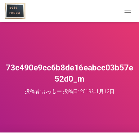
ナ
ビ
ゲ
ー
シ
ョ
ン
を
切
73c490e9cc6b8de16eabcc03b57e
り
替
52d0_m
え
投稿者:
ふっしー
投稿日:
2019年1月12日